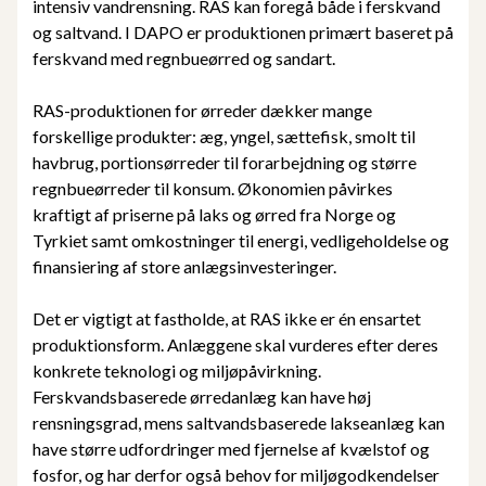
intensiv vandrensning. RAS kan foregå både i ferskvand
og saltvand. I DAPO er produktionen primært baseret på
ferskvand med regnbueørred og sandart.
RAS-produktionen for ørreder dækker mange
forskellige produkter: æg, yngel, sættefisk, smolt til
havbrug, portionsørreder til forarbejdning og større
regnbueørreder til konsum. Økonomien påvirkes
kraftigt af priserne på laks og ørred fra Norge og
Tyrkiet samt omkostninger til energi, vedligeholdelse og
finansiering af store anlægsinvesteringer.
Det er vigtigt at fastholde, at RAS ikke er én ensartet
produktionsform. Anlæggene skal vurderes efter deres
konkrete teknologi og miljøpåvirkning.
Ferskvandsbaserede ørredanlæg kan have høj
rensningsgrad, mens saltvandsbaserede lakseanlæg kan
have større udfordringer med fjernelse af kvælstof og
fosfor, og har derfor også behov for miljøgodkendelser