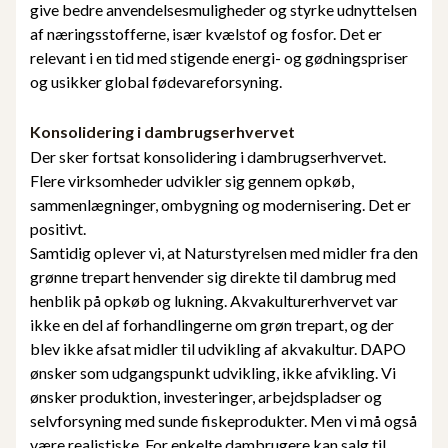
give bedre anvendelsesmuligheder og styrke udnyttelsen
af næringsstofferne, især kvælstof og fosfor. Det er
relevant i en tid med stigende energi- og gødningspriser
og usikker global fødevareforsyning.
Konsolidering i dambrugserhvervet
Der sker fortsat konsolidering i dambrugserhvervet.
Flere virksomheder udvikler sig gennem opkøb,
sammenlægninger, ombygning og modernisering. Det er
positivt.
Samtidig oplever vi, at Naturstyrelsen med midler fra den
grønne trepart henvender sig direkte til dambrug med
henblik på opkøb og lukning. Akvakulturerhvervet var
ikke en del af forhandlingerne om grøn trepart, og der
blev ikke afsat midler til udvikling af akvakultur. DAPO
ønsker som udgangspunkt udvikling, ikke afvikling. Vi
ønsker produktion, investeringer, arbejdspladser og
selvforsyning med sunde fiskeprodukter. Men vi må også
være realistiske. For enkelte dambrugere kan salg til