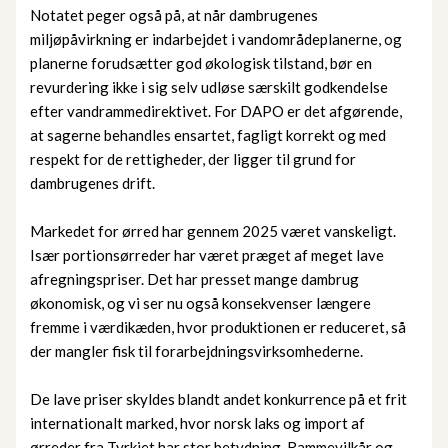
Notatet peger også på, at når dambrugenes
miljøpåvirkning er indarbejdet i vandområdeplanerne, og
planerne forudsætter god økologisk tilstand, bør en
revurdering ikke i sig selv udløse særskilt godkendelse
efter vandrammedirektivet. For DAPO er det afgørende,
at sagerne behandles ensartet, fagligt korrekt og med
respekt for de rettigheder, der ligger til grund for
dambrugenes drift.
Markedet for ørred har gennem 2025 været vanskeligt.
Især portionsørreder har været præget af meget lave
afregningspriser. Det har presset mange dambrug
økonomisk, og vi ser nu også konsekvenser længere
fremme i værdikæden, hvor produktionen er reduceret, så
der mangler fisk til forarbejdningsvirksomhederne.
De lave priser skyldes blandt andet konkurrence på et frit
internationalt marked, hvor norsk laks og import af
ørreder fra Tyrkiet har stor betydning. Rammevilkår og