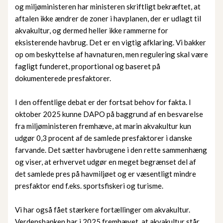
og miljøministeren har ministeren skriftligt bekræftet, at
aftalen ikke ændrer de zoner i havplanen, der er udlagt til
akvakultur, og dermed heller ikke rammerne for
eksisterende havbrug. Det er en vigtig afklaring. Vi bakker
op om beskyttelse af havnaturen, men regulering skal være
fagligt funderet, proportional og baseret på
dokumenterede presfaktorer.
I den offentlige debat er der fortsat behov for fakta. I
oktober 2025 kunne DAPO på baggrund af en besvarelse
fra miljøministeren fremhæve, at marin akvakultur kun
udgør 0,3 procent af de samlede presfaktorer i danske
farvande. Det sætter havbrugene i den rette sammenhæng
og viser, at erhvervet udgør en meget begrænset del af
det samlede pres på havmiljøet og er væsentligt mindre
presfaktor end f.eks. sportsfiskeri og turisme.
Vi har også fået stærkere fortællinger om akvakultur.
Verdensbanken har i 2025 fremhævet, at akvakultur står