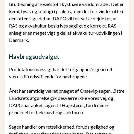
til udledning af kvælstof i kystnære vandområder. Det er
kemi, fysik og biologi i praksis, men det forsvinder ofte i
den offentlige debat. DAPO vil fortsat arbejde for, at
RAS og akvakultur beskrives sagligt og korrekt. RAS-
anlæg er en meget vigtig del af akvakultur-udviklingen i
Danmark.
Havbrugsudvalget
Produktionsmæssigt har det forgangne år generelt
været tilfredsstillende for havbrugene.
Året har samtidig været præget af Onsevig-sagen. Østre
Landsrets afgørelse gik desværre ikke vores vej, og
DAPO har anket sagen til Højesteret, fordi den er
principiel for hele havbrugssektoren.
Sagen handler om retssikkerhed, forudsigelighed og
faglighed i myndighedsbehandlingen. Det centrale