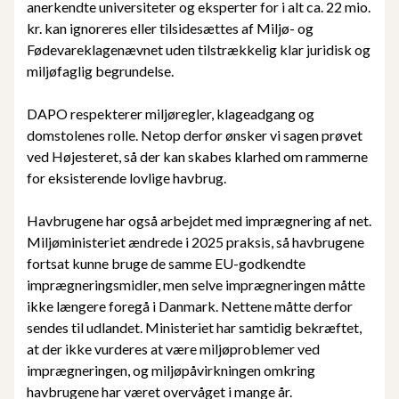
anerkendte universiteter og eksperter for i alt ca. 22 mio.
kr. kan ignoreres eller tilsidesættes af Miljø- og
Fødevareklagenævnet uden tilstrækkelig klar juridisk og
miljøfaglig begrundelse.
DAPO respekterer miljøregler, klageadgang og
domstolenes rolle. Netop derfor ønsker vi sagen prøvet
ved Højesteret, så der kan skabes klarhed om rammerne
for eksisterende lovlige havbrug.
Havbrugene har også arbejdet med imprægnering af net.
Miljøministeriet ændrede i 2025 praksis, så havbrugene
fortsat kunne bruge de samme EU-godkendte
imprægneringsmidler, men selve imprægneringen måtte
ikke længere foregå i Danmark. Nettene måtte derfor
sendes til udlandet. Ministeriet har samtidig bekræftet,
at der ikke vurderes at være miljøproblemer ved
imprægneringen, og miljøpåvirkningen omkring
havbrugene har været overvåget i mange år.