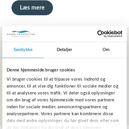
Læs mere
Udledninger af
Samtykke
Detaljer
Om
næringsstoffer fra
recirkuleringsanlæg
Denne hjemmeside bruger cookies
På
Vi bruger cookies til at tilpasse vores indhold og
annoncer, til at vise dig funktioner til sociale medier og
landanlæg reduceres næringsstofudledningen
til at analysere vores trafik. Vi deler også oplysninger
ved forskellige renseforanstaltninger.
om din brug af vores hjemmeside med vores partnere
Læs mere
inden for sociale medier, annonceringspartnere og
analysepartnere. Vores partnere kan kombinere disse
data med andre oplysninger, du har givet dem, eller som
de har indsamlet fra din brug af deres tjenester.