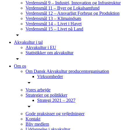
Verdensmål 9 – Industri, Innovation og Infrastruktur
Verdensmål 11 – Byer og Lokalsamfund
Verdensmål 12 – Ansvarligt Forbrug og Produktion
Verdensmål 13 – Klimaindsats
Verdensmål 14 – Livet i Havet
Verdensmål 15 – Livet på Land
Akvakultur i tal
Akvakultur i EU
Statistikker om akvakultur
Om os
Om Dansk Akvakultur producentorganisation
Virksomheder
Vores arbejde
Strategier og politikker
Strategi 2021 – 2027
Gode praksisser og vejledninger
Kontakt
Bliv medlem
Uddannelse i akvakultur