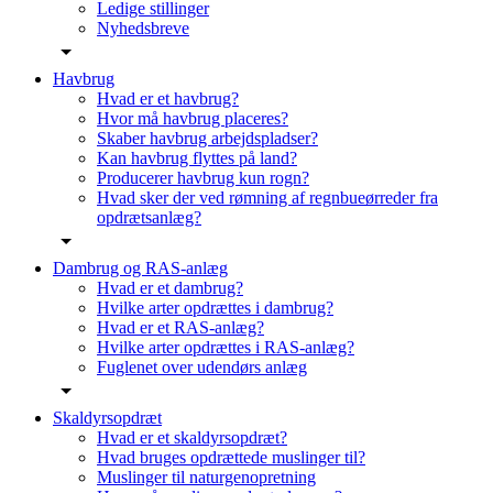
Ledige stillinger
Nyhedsbreve
Havbrug
Hvad er et havbrug?
Hvor må havbrug placeres?
Skaber havbrug arbejdspladser?
Kan havbrug flyttes på land?
Producerer havbrug kun rogn?
Hvad sker der ved rømning af regnbueørreder fra
opdrætsanlæg?
Dambrug og RAS-anlæg
Hvad er et dambrug?
Hvilke arter opdrættes i dambrug?
Hvad er et RAS-anlæg?
Hvilke arter opdrættes i RAS-anlæg?
Fuglenet over udendørs anlæg
Skaldyrsopdræt
Hvad er et skaldyrsopdræt?
Hvad bruges opdrættede muslinger til?
Muslinger til naturgenopretning