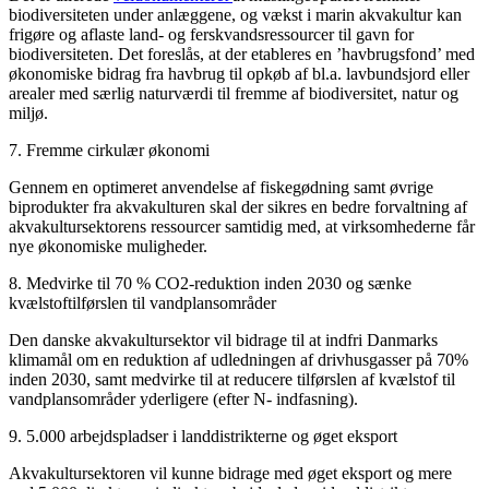
biodiversiteten under anlæggene, og vækst i marin akvakultur kan
frigøre og aflaste land- og ferskvandsressourcer til gavn for
biodiversiteten. Det foreslås, at der etableres en ’havbrugsfond’ med
økonomiske bidrag fra havbrug til opkøb af bl.a. lavbundsjord eller
arealer med særlig naturværdi til fremme af biodiversitet, natur og
miljø.
7. Fremme cirkulær økonomi
Gennem en optimeret anvendelse af fiskegødning samt øvrige
biprodukter fra akvakulturen skal der sikres en bedre forvaltning af
akvakultursektorens ressourcer samtidig med, at virksomhederne får
nye økonomiske muligheder.
8. Medvirke til 70 % CO2-reduktion inden 2030 og sænke
kvælstoftilførslen til vandplansområder
Den danske akvakultursektor vil bidrage til at indfri Danmarks
klimamål om en reduktion af udledningen af drivhusgasser på 70%
inden 2030, samt medvirke til at reducere tilførslen af kvælstof til
vandplansområder yderligere (efter N- indfasning).
9. 5.000 arbejdspladser i landdistrikterne og øget eksport
Akvakultursektoren vil kunne bidrage med øget eksport og mere