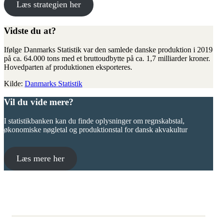
Læs strategien her
Vidste du at?
Ifølge Danmarks Statistik var den samlede danske produktion i 2019
på ca. 64.000 tons med et bruttoudbytte på ca. 1,7 milliarder kroner.
Hovedparten af produktionen eksporteres.
Kilde:
Danmarks Statistik
Vil du vide mere?
I statistikbanken kan du finde oplysninger om regnskabstal,
økonomiske nøgletal og produktionstal for dansk akvakultur
Læs mere her