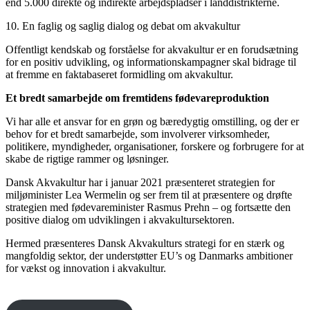
end 5.000 direkte og indirekte arbejdspladser i landdistrikterne.
10. En faglig og saglig dialog og debat om akvakultur
Offentligt kendskab og forståelse for akvakultur er en forudsætning
for en positiv udvikling, og informationskampagner skal bidrage til
at fremme en faktabaseret formidling om akvakultur.
Et bredt samarbejde om fremtidens fødevareproduktion
Vi har alle et ansvar for en grøn og bæredygtig omstilling, og der er
behov for et bredt samarbejde, som involverer virksomheder,
politikere, myndigheder, organisationer, forskere og forbrugere for at
skabe de rigtige rammer og løsninger.
Dansk Akvakultur har i januar 2021 præsenteret strategien for
miljøminister Lea Wermelin og ser frem til at præsentere og drøfte
strategien med fødevareminister Rasmus Prehn – og fortsætte den
positive dialog om udviklingen i akvakultursektoren.
Hermed præsenteres Dansk Akvakulturs strategi for en stærk og
mangfoldig sektor, der understøtter EU’s og Danmarks ambitioner
for vækst og innovation i akvakultur.