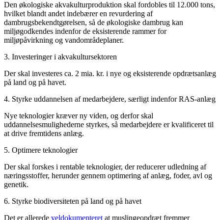
Den økologiske akvakulturproduktion skal fordobles til 12.000 tons,
hvilket blandt andet indebærer en revurdering af
dambrugsbekendtgørelsen, så de økologiske dambrug kan
miljøgodkendes indenfor de eksisterende rammer for
miljøpåvirkning og vandområdeplaner.
3. Investeringer i akvakultursektoren
Der skal investeres ca. 2 mia. kr. i nye og eksisterende opdrætsanlæg
på land og på havet.
4. Styrke uddannelsen af medarbejdere, særligt indenfor RAS-anlæg
Nye teknologier kræver ny viden, og derfor skal
uddannelsesmulighederne styrkes, så medarbejdere er kvalificeret til
at drive fremtidens anlæg.
5. Optimere teknologier
Der skal forskes i rentable teknologier, der reducerer udledning af
næringsstoffer, herunder gennem optimering af anlæg, foder, avl og
genetik.
6. Styrke biodiversiteten på land og på havet
Det er allerede
veldokumenteret
at muslingeopdræt fremmer