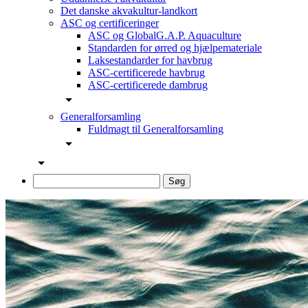
Det danske akvakultur-landkort
ASC og certificeringer
ASC og GlobalG.A.P. Aquaculture
Standarden for ørred og hjælpemateriale
Laksestandarder for havbrug
ASC-certificerede havbrug
ASC-certificerede dambrug
Generalforsamling
Fuldmagt til Generalforsamling
Søg
efter: