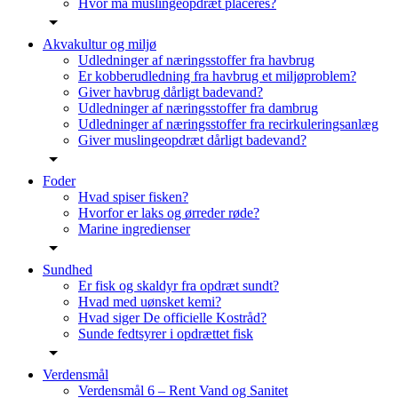
Hvor må muslingeopdræt placeres?
Akvakultur og miljø
Udledninger af næringsstoffer fra havbrug
Er kobberudledning fra havbrug et miljøproblem?
Giver havbrug dårligt badevand?
Udledninger af næringsstoffer fra dambrug
Udledninger af næringsstoffer fra recirkuleringsanlæg
Giver muslingeopdræt dårligt badevand?
Foder
Hvad spiser fisken?
Hvorfor er laks og ørreder røde?
Marine ingredienser
Sundhed
Er fisk og skaldyr fra opdræt sundt?
Hvad med uønsket kemi?
Hvad siger De officielle Kostråd?
Sunde fedtsyrer i opdrættet fisk
Verdensmål
Verdensmål 6 – Rent Vand og Sanitet