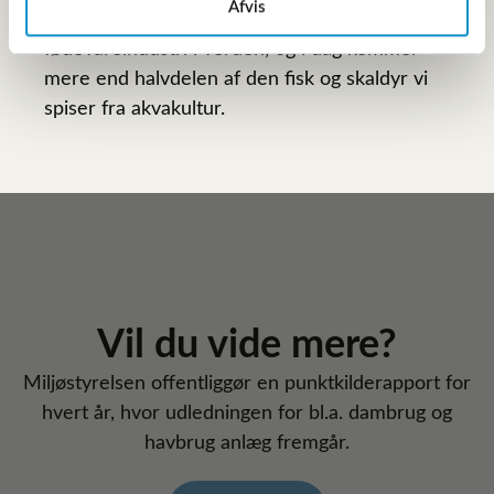
Afvis
Akvakultur er den hurtigst voksende
fødevareindustri i verden, og i dag kommer
mere end halvdelen af den fisk og skaldyr vi
spiser fra akvakultur.
Vil du vide mere?
Miljøstyrelsen offentliggør en punktkilderapport for
hvert år, hvor udledningen for bl.a. dambrug og
havbrug anlæg fremgår.