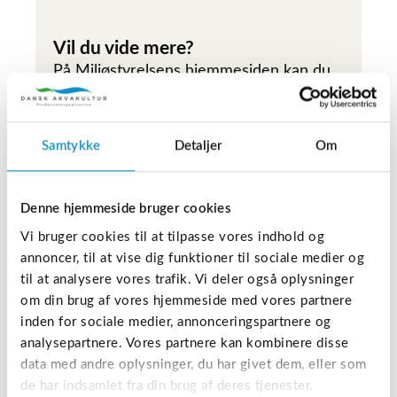
Vil du vide mere?
På Miljøstyrelsens hjemmesiden kan du
læse mere om, hvordan tilsynet med den
danske badevandskvalitet foregår.
Læs mere her ->
Samtykke
Detaljer
Om
Havbrug – Gyldige tilladelser og
Denne hjemmeside bruger cookies
skærpet kontrol
Vi bruger cookies til at tilpasse vores indhold og
annoncer, til at vise dig funktioner til sociale medier og
Alle danske havbrug har gyldige
til at analysere vores trafik. Vi deler også oplysninger
tilladelser og drives i overensstemmelse
om din brug af vores hjemmeside med vores partnere
med gældende regler. Hvis du vil vide
inden for sociale medier, annonceringspartnere og
mere om den igangværende proces med
analysepartnere. Vores partnere kan kombinere disse
data med andre oplysninger, du har givet dem, eller som
tilladelserne kan du læse mere på linket
de har indsamlet fra din brug af deres tjenester.
hos Miljøstyrelsen.