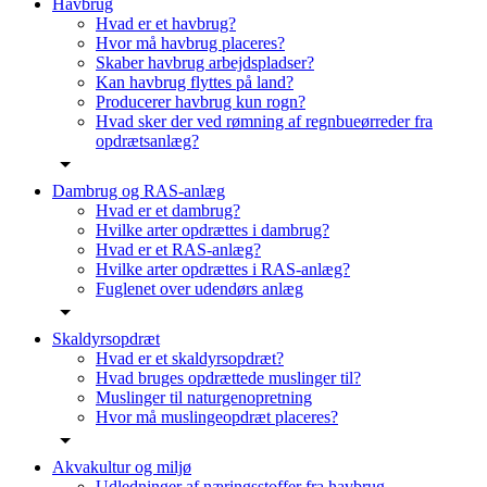
Havbrug
Hvad er et havbrug?
Hvor må havbrug placeres?
Skaber havbrug arbejdspladser?
Kan havbrug flyttes på land?
Producerer havbrug kun rogn?
Hvad sker der ved rømning af regnbueørreder fra
opdrætsanlæg?
Dambrug og RAS-anlæg
Hvad er et dambrug?
Hvilke arter opdrættes i dambrug?
Hvad er et RAS-anlæg?
Hvilke arter opdrættes i RAS-anlæg?
Fuglenet over udendørs anlæg
Skaldyrsopdræt
Hvad er et skaldyrsopdræt?
Hvad bruges opdrættede muslinger til?
Muslinger til naturgenopretning
Hvor må muslingeopdræt placeres?
Akvakultur og miljø
Udledninger af næringsstoffer fra havbrug