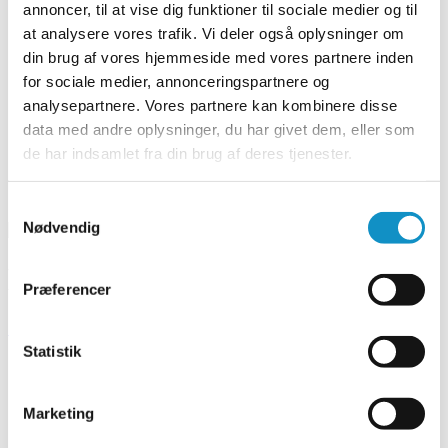
Standarden for ørred og hjælpemateriale
annoncer, til at vise dig funktioner til sociale medier og til
Laksestandarder for havbrug
at analysere vores trafik. Vi deler også oplysninger om
ASC-certificerede havbrug
ASC-certificerede dambrug
din brug af vores hjemmeside med vores partnere inden
for sociale medier, annonceringspartnere og
Generalforsamling
analysepartnere. Vores partnere kan kombinere disse
Fuldmagt til Generalforsamling
data med andre oplysninger, du har givet dem, eller som
de har indsamlet fra din brug af deres tjenester.
Søg
Samtykkevalg
efter:
Nødvendig
Nyhedsbrev uge 18, 2025
Præferencer
Læs mere her
Statistik
2025
Marketing