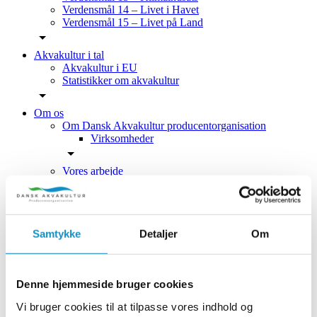
Verdensmål 14 – Livet i Havet
Verdensmål 15 – Livet på Land
Akvakultur i tal
Akvakultur i EU
Statistikker om akvakultur
Om os
Om Dansk Akvakultur producentorganisation
Virksomheder
Vores arbejde
Strategier og politikker
Strategi 2021 – 2027
Gode praksisser og vejledninger
Samtykke
Detaljer
Om
Kontakt
Bliv medlem
Uddannelse i akvakultur
Det danske akvakultur-landkort
Denne hjemmeside bruger cookies
ASC og certificeringer
ASC og GlobalG.A.P. Aquaculture
Vi bruger cookies til at tilpasse vores indhold og