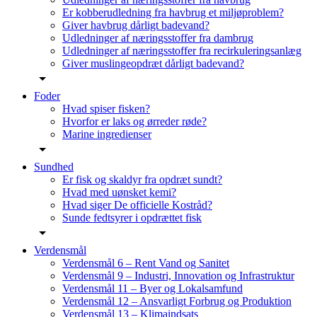
Er kobberudledning fra havbrug et miljøproblem?
Giver havbrug dårligt badevand?
Udledninger af næringsstoffer fra dambrug
Udledninger af næringsstoffer fra recirkuleringsanlæg
Giver muslingeopdræt dårligt badevand?
Foder
Hvad spiser fisken?
Hvorfor er laks og ørreder røde?
Marine ingredienser
Sundhed
Er fisk og skaldyr fra opdræt sundt?
Hvad med uønsket kemi?
Hvad siger De officielle Kostråd?
Sunde fedtsyrer i opdrættet fisk
Verdensmål
Verdensmål 6 – Rent Vand og Sanitet
Verdensmål 9 – Industri, Innovation og Infrastruktur
Verdensmål 11 – Byer og Lokalsamfund
Verdensmål 12 – Ansvarligt Forbrug og Produktion
Verdensmål 13 – Klimaindsats