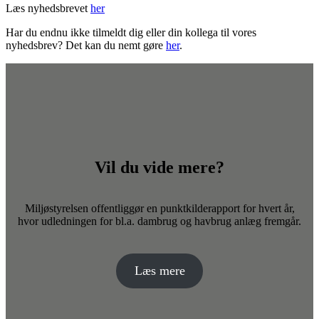
Læs nyhedsbrevet
her
Har du endnu ikke tilmeldt dig eller din kollega til vores
nyhedsbrev? Det kan du nemt gøre
her
.
Vil du vide mere?
Miljøstyrelsen offentliggør en punktkilderapport for hvert år,
hvor udledningen for bl.a. dambrug og havbrug anlæg fremgår.
Læs mere