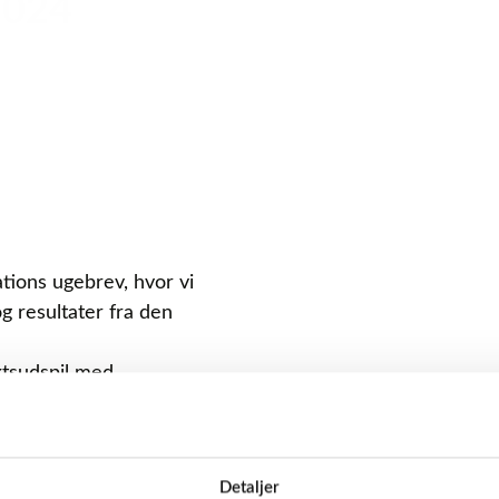
2024
ions ugebrev, hvor vi
g resultater fra den
ktsudspil med
r vi gennem længere
fordringer, den
rdførere, og nu kan vi
Detaljer