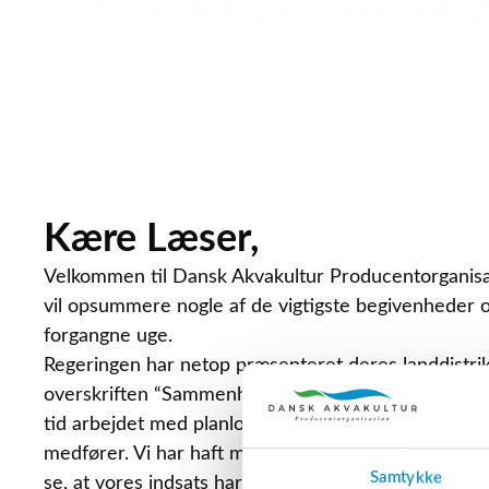
Ugen der gik - uge 34, 
Kære Læser,
Velkommen til Dansk Akvakultur Producentorganisat
vil opsummere nogle af de vigtigste begivenheder o
forgangne uge.
Regeringen har netop præsenteret deres landdistri
overskriften “Sammenhæng og balance.” I DAPO ha
tid arbejdet med planloven og de muligheder og ud
medfører. Vi har haft møder med flere ministre og o
Samtykke
se, at vores indsats har båret frugt.