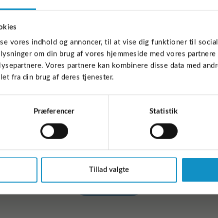
okies
sse vores indhold og annoncer, til at vise dig funktioner til socia
oplysninger om din brug af vores hjemmeside med vores partnere 
ysepartnere. Vores partnere kan kombinere disse data med andre
et fra din brug af deres tjenester.
Præferencer
Statistik
Vil du vide mere?
en punktkilderapport for hvert år, hvor udledningen for b
fremgår.
Tillad valgte
Læs mere