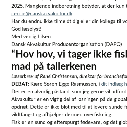
2025. Manglende indberetning betyder, at der kun t
cecilie@danskakvakultur.dk
.
Har du endnu ikke tilmeldt dig eller din kollega ti
God læselyst!
Med venlig hilsen
Dansk Akvakultur Producentorganisation (DAPO)
“Hov hov, vi tager ikke fi
mad på tallerkenen
Læserbrev af René Christensen, direktør for branchef
DEBAT:
Kære Søren Egge Rasmussen, i
dit indlæg 
Det er en alvorlig påstand, som jeg gerne vil udfor
Akvakultur er en vigtig del af løsningen på de globa
opdræt. Dette er ikke blot med til at levere sunde
vildtfangst og afhjælper dermed overfiskning.
Fisk er en sund og efterspurgt fødevare, og det gl