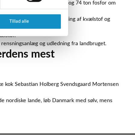
 set udledt 894 ton kvælstof og 74 ton fosfor om
vigtigt at bemærke, at udledning af kvælstof og
Tillad alle
ælstof.
a rensningsanlæg og udledning fra landbruget.
verdens mest
nske kok Sebastian Holberg Svendsgaard Mortensen
d de nordiske lande, løb Danmark med sølv, mens