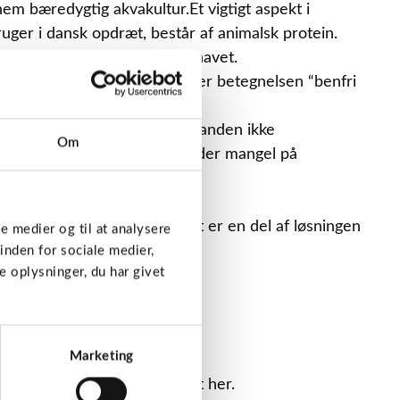
em bæredygtig akvakultur.Et vigtigt aspekt i
ruger i dansk opdræt, består af animalsk protein.
rge til Middelhavet og Sortehavet.
n også som halvkonserves under betegnelsen “benfri
e fiskeri sikres det, at bestanden ikke
Om
n som fødekilde, ikke lider under mangel på
ansk skaldyr- og fiskeopdræt er en del af løsningen
le medier og til at analysere
over.
inden for sociale medier,
 oplysninger, du har givet
et?
Marketing
ved og hale i det? Få svaret her.