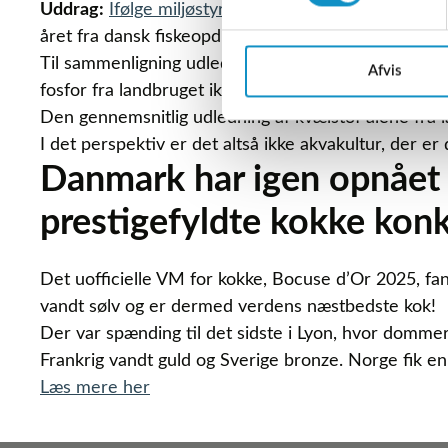
Uddrag:
Ifølge miljøstyrelsen
,
som opgør udledning af
året fra dansk fiskeopdræt.
Til sammenligning udledte vi tre gange så meget kvæ
Afvis
fosfor fra landbruget ikke er inkluderet i miljøstyrel
Den gennemsnitlig udledning af kvælstof alene fra l
I det perspektiv er det altså ikke akvakultur, der 
Danmark har igen opnået e
prestigefyldte kokke kon
Det uofficielle VM for kokke, Bocuse d’Or 2025, f
vandt sølv og er dermed verdens næstbedste kok!
Der var spænding til det sidste i Lyon, hvor domme
Frankrig vandt guld og Sverige bronze. Norge fik en 
Læs mere her