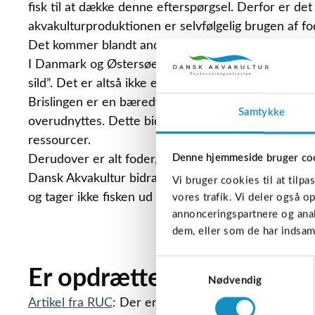
fisk til at dække denne efterspørgsel. Derfor er de
akvakulturproduktionen er selvfølgelig brugen af fo
Det kommer blandt andet fra brisling – en fisk, der
I Danmark og Østersøen er brisling en vigtig resso
sild”. Det er altså ikke en fisk, der bredt bruges so
Brislingen er en bæredygtig fiskeriressource, og på
Samtykke
overudnyttes. Dette bidrager til at bevare økosystem
ressourcer.
Denne hjemmeside bruger co
Derudover er alt foder, der bruges i Dansk Akvakul
Dansk Akvakultur bidrager til den grønne omstillin
Vi bruger cookies til at tilpa
og tager ikke fisken ud af munden på fattige afrik
vores trafik. Vi deler også 
annonceringspartnere og anal
dem, eller som de har indsaml
Samtykkevalg
Er opdrættede fisk og ska
Nødvendig
Artikel fra RUC
: Der er mange påstande om miljøpåv