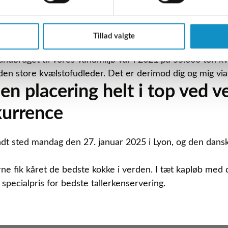
 blandt andet kvælstof og fosfor, blev der i 2021 samlet
lstof og fosfor via vores rensningsanlæg. Og her er det 
Tillad valgte
sens rapport.
andbruget til vores vandmiljø var i 2021 på 55.000 ton kv
er den store kvælstofudleder. Det er derimod dig og mig vi
n placering helt i top ved 
kurrence
andt sted mandag den 27. januar 2025 i Lyon, og den da
rne fik kåret de bedste kokke i verden. I tæt kapløb me
specialpris for bedste tallerkenservering.