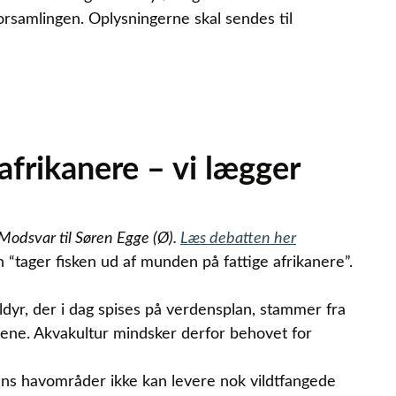
rsamlingen. Oplysningerne skal sendes til
afrikanere – vi lægger
Modsvar til Søren Egge (Ø).
Læs debatten her
n “tager fisken ud af munden på fattige afrikanere”.
ldyr, der i dag spises på verdensplan, stammer fra
vene. Akvakultur mindsker derfor behovet for
dens havområder ikke kan levere nok vildtfangede