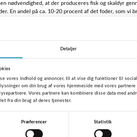
t en nødvendighed, at der produceres fisk og skaldyr genn
der. En andel på ca. 10-20 procent af det foder, som vi b
 findes i store mængder langs Europas kyster, fra Nordno
urce, der primært anvendes til fiskemel og fiskeolie, me
m fødevare, men en industrifisk.
 grund af dens høje reproduktionsrate og det kvotebasered
Detaljer
et og sørger for, at arter, der er afhængige af brislinge
okies
tur, MSC-certificeret (Marine Stewardship Council).
g ved at producere klimaeffektive fødevarer i Danmark. D
sse vores indhold og annoncer, til at vise dig funktioner til socia
anere, men tilfører derimod mad på tallerkenen verdenen 
oplysninger om din brug af vores hjemmeside med vores partnere 
ysepartnere. Vores partnere kan kombinere disse data med andre
et fra din brug af deres tjenester.
ldyr et problem for havmiljø
Præferencer
Statistik
irkninger af opdrættede fisk. Ved du mon, hvad der er ho