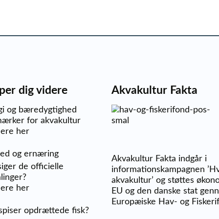
per dig videre
Akvakultur Fakta
gi og bæredygtighed
ærker for akvakultur
ere her
ed og ernæring
Akvakultur Fakta indgår i
iger de officielle
informationskampagnen ’Hv
linger?
akvakultur’ og støttes økon
ere her
EU og den danske stat ge
Europæiske Hav- og Fiskeri
piser opdrættede fisk?