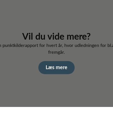
Vil du vide mere?
en punktkilderapport for hvert år, hvor udledningen for b
fremgår.
Læs mere