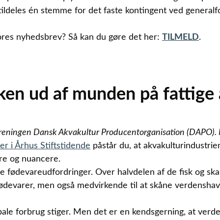
ildeles én stemme for det faste kontingent ved generalfo
l vores nyhedsbrev? Så kan du gøre det her:
TILMELD
.
sken ud af munden på fattige 
oreningen Dansk Akvakultur Producentorganisation (DAPO). 
her i Århus Stiftstidende
påstår du, at akvakulturindustrie
dre og nuancere.
le fødevareudfordringer. Over halvdelen af de fisk og ska
 fødevarer, men også medvirkende til at skåne verdensha
obale forbrug stiger. Men det er en kendsgerning, at ver