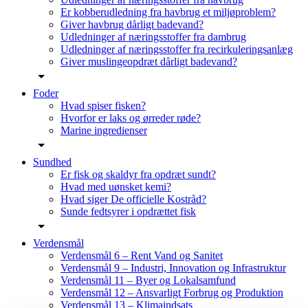
Er kobberudledning fra havbrug et miljøproblem?
Giver havbrug dårligt badevand?
Udledninger af næringsstoffer fra dambrug
Udledninger af næringsstoffer fra recirkuleringsanlæg
Giver muslingeopdræt dårligt badevand?
Foder
Hvad spiser fisken?
Hvorfor er laks og ørreder røde?
Marine ingredienser
Sundhed
Er fisk og skaldyr fra opdræt sundt?
Hvad med uønsket kemi?
Hvad siger De officielle Kostråd?
Sunde fedtsyrer i opdrættet fisk
Verdensmål
Verdensmål 6 – Rent Vand og Sanitet
Verdensmål 9 – Industri, Innovation og Infrastruktur
Verdensmål 11 – Byer og Lokalsamfund
Verdensmål 12 – Ansvarligt Forbrug og Produktion
Verdensmål 13 – Klimaindsats