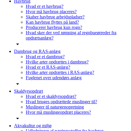
Havbrug
Hvad er et havbrug?
Hvor må havbrug placeres?
Skaber havbrug arbejdspladser?
Kan havbrug flyttes på land?
Producerer havbrug kun rogn?
Hvad sker der ved rømning af regnbueørreder fra
opdrætsanlæg?
Dambrug og RAS-anlæg
Hvad er et dambrug?
Hvilke arter opdrættes i dambrug?
Hvad er et RAS-anlæg?
Hvilke arter opdrættes i RAS-anlæg?
Fuglenet over udendørs anlæg
Skaldyrsopdræt
Hvad er et skaldyrsopdræt?
Hvad bruges opdrættede muslinger til?
Muslinger til naturgenopretning
Hvor må muslingeopdræt placeres?
Akvakultur og miljø
Udledninger af næringsstoffer fra havbrug