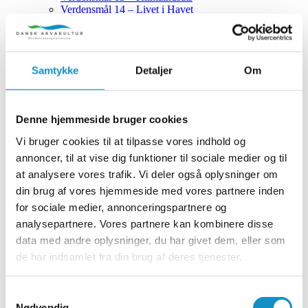
Verdensmål 14 – Livet i Havet
Verdensmål 15 – Livet på Land
Akvakultur i tal
Akvakultur i EU
Samtykke
Detaljer
Om
Statistikker om akvakultur
Om os
Denne hjemmeside bruger cookies
Om Dansk Akvakultur producentorganisation
Virksomheder
Vi bruger cookies til at tilpasse vores indhold og
annoncer, til at vise dig funktioner til sociale medier og til
Vores arbejde
at analysere vores trafik. Vi deler også oplysninger om
Strategier og politikker
din brug af vores hjemmeside med vores partnere inden
Strategi 2021 – 2027
for sociale medier, annonceringspartnere og
Gode praksisser og vejledninger
analysepartnere. Vores partnere kan kombinere disse
Kontakt
data med andre oplysninger, du har givet dem, eller som
Bliv medlem
de har indsamlet fra din brug af deres tjenester.
Uddannelse i akvakultur
Det danske akvakultur-landkort
ASC og certificeringer
Samtykkevalg
ASC og GlobalG.A.P. Aquaculture
Nødvendig