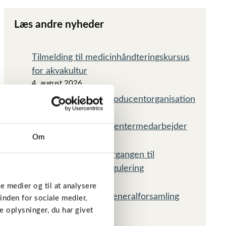
Læs andre nyheder
Tilmelding til medicinhåndteringskursus
for akvakultur
4. august 2026
Dansk Akvakultur Producentorganisation
søger
kommunikationsstudentermedarbejder
Om
28. juli 2026
Gennemgang af overgangen til
emissionsbaseret regulering
14. juli 2026
le medier og til at analysere
Referat af DAPOs Generalforsamling
inden for sociale medier,
2026
 oplysninger, du har givet
8. juli 2026