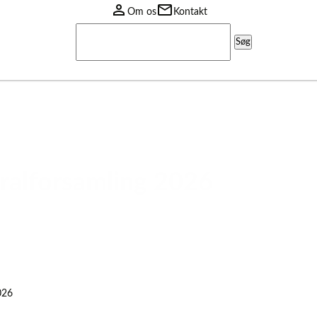
Om os
Kontakt
Søg
efter:
ralforsamling 2026
026